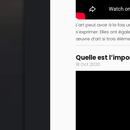
L'art peut avoir à la fois
s'exprimer. Elles ont ég
œuvre d’art si trois éléme
Quelle est l’impo
18 Oct 2020