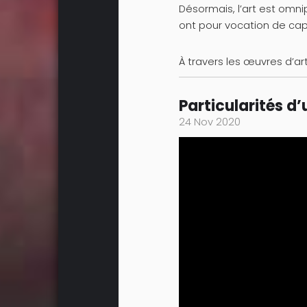
Désormais, l’art est omnip
ont pour vocation de capt
À travers les œuvres d’art
Particularités d
24 Nov 2020